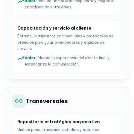
trending_up
Valor
:
Reduce tiempos de respuesta y mejora la
coordinación entre áreas.
Capacitación y servicio al cliente
Entrena un asistente con manuales y protocolos de
atención para guiar a vendedores y equipos de
servicio.
trending_up
Valor
:
Mejora la experiencia del cliente final y
estandariza la comunicación.
all_inclusive
Transversales
Repositorio estratégico corporativo
Unifica presentaciones, estudios y reportes