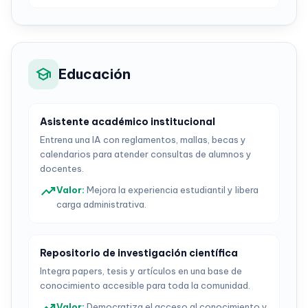
school
Educación
Asistente académico institucional
Entrena una IA con reglamentos, mallas, becas y
calendarios para atender consultas de alumnos y
docentes.
trending_up
Valor
:
Mejora la experiencia estudiantil y libera
carga administrativa.
Repositorio de investigación científica
Integra papers, tesis y artículos en una base de
conocimiento accesible para toda la comunidad.
Valor
:
Democratiza el acceso al conocimiento y